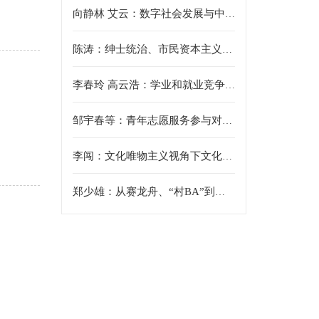
向静林 艾云：数字社会发展与中国政府治理新模式
陈涛：绅士统治、市民资本主义与共和制 —— 早期现代英格兰国家构建的独特道路
李春玲 高云浩：学业和就业竞争压力下大学生社会心态特征——基于2023年“中国大学生追踪调查”数据分析
邹宇春等：青年志愿服务参与对共同富裕知晓度、关联度的影响分析——基于代际差异视角
李闯：文化唯物主义视角下文化、技术与产业的共生演进——以《黑神话:悟空》为案例
郑少雄：从赛龙舟、“村BA”到巴黎奥运会——中国体育人类学的两条脉络