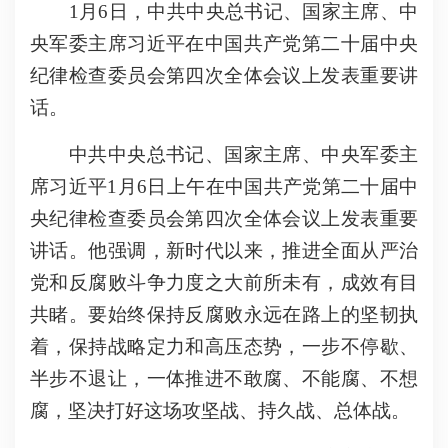
1月6日，中共中央总书记、国家主席、中
央军委主席习近平在中国共产党第二十届中央
纪律检查委员会第四次全体会议上发表重要讲
话。
中共中央总书记、国家主席、中央军委主
席习近平1月6日上午在中国共产党第二十届中
央纪律检查委员会第四次全体会议上发表重要
讲话。他强调，新时代以来，推进全面从严治
党和反腐败斗争力度之大前所未有，成效有目
共睹。要始终保持反腐败永远在路上的坚韧执
着，保持战略定力和高压态势，一步不停歇、
半步不退让，一体推进不敢腐、不能腐、不想
腐，坚决打好这场攻坚战、持久战、总体战。