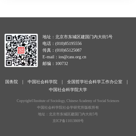
地址：北京市东城区建国门内大街5号
电话：(010)85195556
传真：(010)65125087
E-mail：ios@cass.org.cn
邮编：100732
国务院
｜
中国社会科学院
｜
全国哲学社会科学工作办公室
｜
中国社会科学院大学
Copyright©Institute of Sociology, Chinese Academy of Social Sciences
中国社会科学院社会学研究所版权所有
地址：北京市东城区建国门内大街5号
京ICP备11013869号