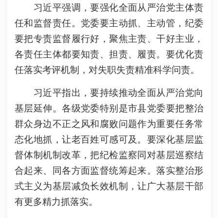
习近平强调，要强化全面从严治党主体责
任和监督责任。党委要主动抓、主动管，纪委
要把专责监督履行好，聚焦主责、干好主业，
各责任主体都要知责、担责、履责。要优化责
任落实考评机制，对失职失责精准科学问责。
习近平指出，要持续推动全面从严治党向
基层延伸。各级党委特别是市县党委要把整治
群众身边不正之风和腐败问题作为重要任务常
态化地抓，让老百姓可感可及。要深化基层监
督体制机制改革，把纪检监察同对基层巡察结
合起来、同各方面监督统筹起来。落实整治形
式主义为基层减负长效机制，让广大基层干部
有更多精力抓落实。