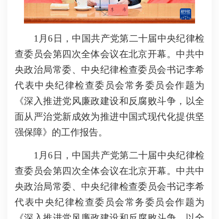
1月6日，中国共产党第二十届中央纪律检
查委员会第四次全体会议在北京开幕。中共中
央政治局常委、中央纪律检查委员会书记李希
代表中央纪律检查委员会常务委员会作题为
《深入推进党风廉政建设和反腐败斗争，以全
面从严治党新成效为推进中国式现代化提供坚
强保障》的工作报告。
1月6日，中国共产党第二十届中央纪律检
查委员会第四次全体会议在北京开幕。中共中
央政治局常委、中央纪律检查委员会书记李希
代表中央纪律检查委员会常务委员会作题为
《深入推进党风廉政建设和反腐败斗争，以全