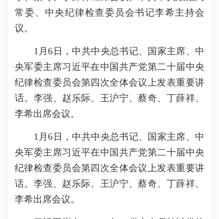
常委、中央纪律检查委员会书记李希主持会
议。
1月6日，中共中央总书记、国家主席、中
央军委主席习近平在中国共产党第二十届中央
纪律检查委员会第四次全体会议上发表重要讲
话。李强、赵乐际、王沪宁、蔡奇、丁薛祥、
李希出席会议。
1月6日，中共中央总书记、国家主席、中
央军委主席习近平在中国共产党第二十届中央
纪律检查委员会第四次全体会议上发表重要讲
话。李强、赵乐际、王沪宁、蔡奇、丁薛祥、
李希出席会议。