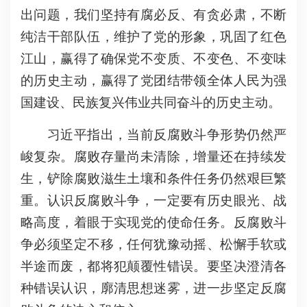
出问题，我们坚持有腐必反、有贪必肃，不断
纯洁干部队伍，维护了党的形象，巩固了红色
江山，赢得了确保党不变质、不变色、不变味
的历史主动，赢得了党团结带领全体人民为强
国建设、民族复兴伟业共同奋斗的历史主动。
习近平指出，当前反腐败斗争形势仍然严
峻复杂。腐败存量尚未清除，增量还在持续发
生，铲除腐败滋生土壤和条件任务仍然艰巨繁
重。认识反腐败斗争，一定要有历史眼光、战
略高度，着眼于实现党的使命任务。反腐败斗
争必须坚定不移，任何犹豫动摇、松懈手软或
半途而废，都将犯颠覆性错误。要坚决澄清各
种错误认识，廓清思想迷雾，进一步坚定反腐