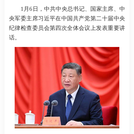
1月6日，中共中央总书记、国家主席、中
央军委主席习近平在中国共产党第二十届中央
纪律检查委员会第四次全体会议上发表重要讲
话。