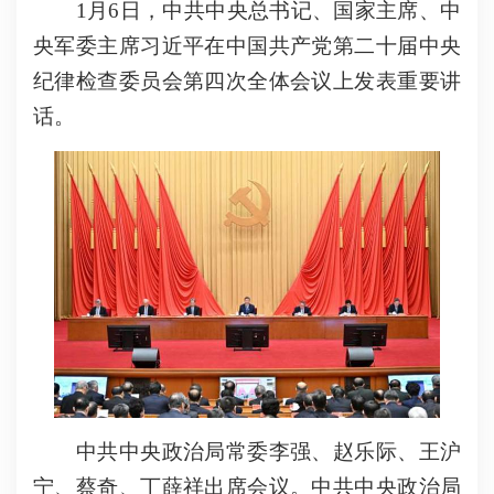
1月6日，中共中央总书记、国家主席、中
央军委主席习近平在中国共产党第二十届中央
纪律检查委员会第四次全体会议上发表重要讲
话。
中共中央政治局常委李强、赵乐际、王沪
宁、蔡奇、丁薛祥出席会议。中共中央政治局