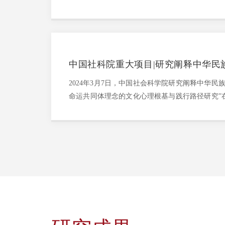
来，世界各国掀起了人类命运共同体理念的研究
学、人类学、政治学、管理学等学科学者开展了
颇有价值的研究成果，主要集中...
中国社科院重大项目|研究阐释中华民
目“人类命运共同体理念的文化心理根
2024年3月7日，中国社会科学院研究阐释中华民
命运共同体理念的文化心理根基与践行路径研究”
所（简称“社会学所”）举行开题会。