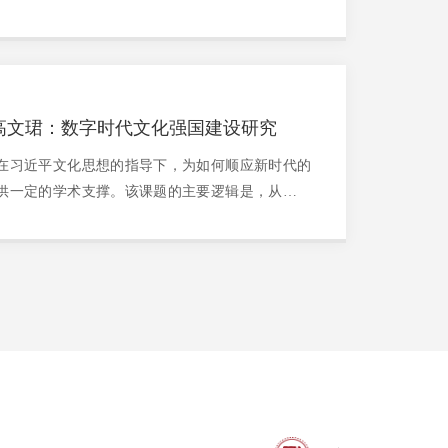
、副所长杨典致辞并担任评议组组长。项目首席专
研究所副研究员高文珺做了项目重点汇报。
高文珺：数字时代文化强国建设研究
在习近平文化思想的指导下，为如何顺应新时代的
供一定的学术支撑。该课题的主要逻辑是，从农业
，每一次产业技术革命，都给人类的生产生活带来
时代背景下，个体层面，互联网和信息技术的发展
.