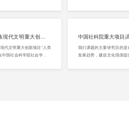
热潮，哲学、历史学、社会
社会学研究所党委副书记
大量的研究，并提出了一系列
家、中国社会科学院社会学
族现代文明重大创新项
中国社科院重大项目|
基与践行路径研究”开题
族现代文明重大创新项目“人类
我们课题的主要研究目的是
在中国社会科学院社会学研究
发展趋势，建设文化强国提
革命、工业革命到信息革命
巨大而深刻的影响。在数字
深刻改变着人类的思维方式..