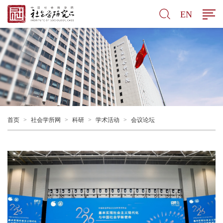
EN
首页
>
社会学所网
>
科研
>
学术活动
>
会议论坛