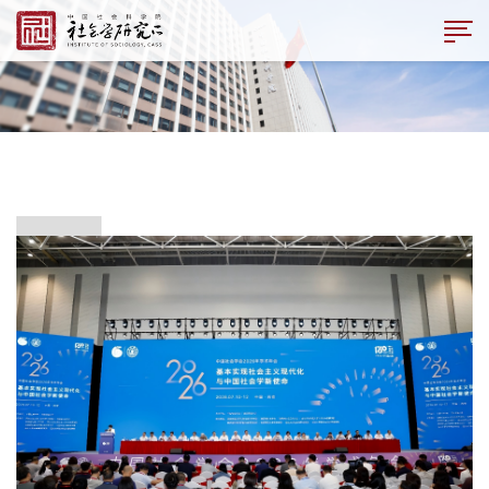
EN
首页
>
社会学所网
>
科研
>
学术活动
>
会议论坛