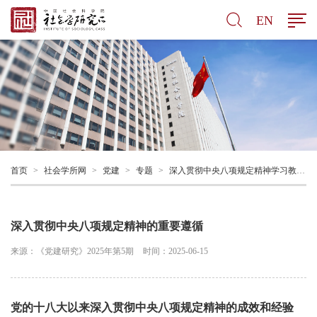
EN
首页
>
社会学所网
>
党建
>
专题
>
深入贯彻中央八项规定精神学习教育
>
重要论述
深入贯彻中央八项规定精神的重要遵循
来源：《党建研究》2025年第5期
时间：2025-06-15
党的十八大以来深入贯彻中央八项规定精神的成效和经验