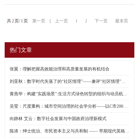
共
2
页/
1
页
第一页
|
上一页
1
2
下一页
最末页
热门文章
张翼：理解把握高效能治理和高质量发展的有机结合
刘亚秋：数字时代失落了的“社区情理”——兼评“社区情理”对社区研究的意义
黄燕华：构建“实践场景”:生活方式绿色转型的组织与动员机制——基于两个社区项目的研究
吴莹：尺度重构：城市空间治理的社会学分析——以C市2003—2021年的实践为例
向静林 艾云：数字社会发展与中国政府治理新模式
陈涛：绅士统治、市民资本主义与共和制 —— 早期现代英格兰国家构建的独特道路