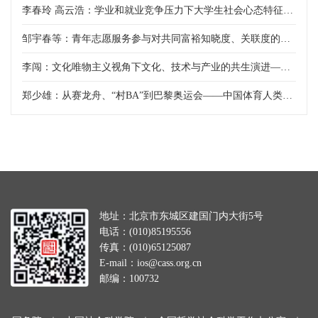
李春玲 高云浩：学业和就业竞争压力下大学生社会心态特征——基于2023年“中国大学生追踪调查”数据分析
邹宇春等：青年志愿服务参与对共同富裕知晓度、关联度的影响分析——基于代际差异视角
李闯：文化唯物主义视角下文化、技术与产业的共生演进——以《黑神话:悟空》为案例
郑少雄：从赛龙舟、“村BA”到巴黎奥运会——中国体育人类学的两条脉络
地址：北京市东城区建国门内大街5号
电话：(010)85195556
传真：(010)65125087
E-mail：ios@cass.org.cn
邮编：100732