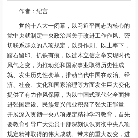
作者：纪言
党的十八大一闭幕，以习近平同志为核心的
党中央就制定中央政治局关于改进工作作风、密
切联系群众的八项规定，以身作则、以上率下，
踏石留印、抓铁有痕，以徙木立信之举实现时代
风气之变，为推动党和国家事业取得历史性成
就、发生历史性变革，推动当代中国在政治、经
济、社会、文化和国家治理等方面发生巨大变化
提供了有力作风保障，为以中国式现代化全面推
进强国建设、民族复兴伟业积聚了强大正能量。
开展深入贯彻中央八项规定精神学习教育，首先
要教育引导广大党员干部深刻认识贯彻中央八项
规定精神取得的伟大成就、带来的重大改变，进