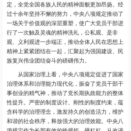
定，全党全国各族人民的精神面貌更加昂扬。经
过十余年坚持不懈的努力，中央八项规定推动了
一场关于价值观的深层重塑，使广大党员干部进
行了一次触及灵魂的精神洗礼，公私观、是非
观、义利观进一步端正，推动全体人民在思想上
精神上紧紧团结在一起，汇聚起为强国建设、民
族复兴伟业团结奋斗的磅礴伟力。
从国家治理上看，中央八项规定促进了国家
治理体系和治理能力现代化，振奋了党员干部干
事创业的精气神，推动了党长期执政能力的整体
性提升。严密的制度设计、刚性的制度约束，蕴
含科学的治理理念，激发持久的创造活力，维护
和谐的社会秩序，释放强大的治理效能。中央八
项规定作为长期有效的铁规矩、硬杠杠，从改进