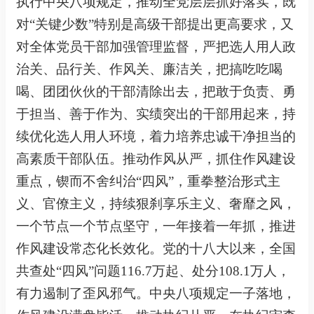
执行中央八项规定，推动全党层层抓好落实，既
对
“
关键少数
”
特别是高级干部提出更高要求，又
对全体党员干部加强管理监督，严把选人用人政
治关、品行关、作风关、廉洁关，把搞吃吃喝
喝、团团伙伙的干部清除出去，把敢于负责、勇
于担当、善于作为、实绩突出的干部用起来，持
续优化选人用人环境，着力培养忠诚干净担当的
高素质干部队伍。推动作风从严，抓住作风建设
重点，锲而不舍纠治
“
四风
”
，重拳整治形式主
义、官僚主义，持续狠刹享乐主义、奢靡之风，
一个节点一个节点坚守，一年接着一年抓，推进
作风建设常态化长效化。党的十八大以来，全国
共查处
“
四风
”
问题
116.7
万起、处分
108.1
万人，
有力遏制了歪风邪气。中央八项规定一子落地，