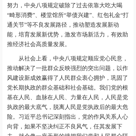
努力，中央八项规定破除了过去依靠大吃大喝
“
畸形消费
”
、楼堂馆所
“
举债兴建
”
、红包礼金
“
打
通关节
”
等不良发展路径，推动塑造发展新动
能，培育发展新优势，激发市场新活力，有效助
推经济社会高质量发展。
从社会上看，中央八项规定顺应党心民意，
推动解决了一批群众反映强烈的突出问题，以作
风建设新成效赢得了人民群众衷心拥护，巩固了
党长期执政的群众基础和社会基础。我们党的根
基在人民、血脉在人民、力量在人民，人民是党
执政的最大底气，脱离人民是党执政后的最大危
险。习近平总书记深刻指出，党的作风关系人心
向背，如果不坚决纠正不良风气，任其发展下