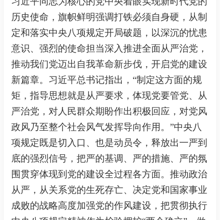
习近平同志为核心的党中央着眼实现新时代党的
历史使命，旗帜鲜明强调打铁必须自身硬，从制
定和落实中央八项规定开局破题，以深沉的忧患
意识、强烈的使命担当深入推进全面从严治党，
推动我们党迈出自我革命新步伐，开启党的建设
新篇章。习近平总书记指出，
“
制定这方面的规
矩，指导思想就是从严要求，体现党要管党、从
严治党，对人民群众期盼作出积极回应，对党风
政风乃至整个社会风气发挥导向作用。
”
中央八
项规定既是切入口、也是动员令，释放出一严到
底的强烈信号，把严的基调、严的措施、严的氛
围贯穿体现到党的建设全过程各方面。推动政治
从严，从关系党的生死存亡、决定党和国家事业
成败的战略高度加强党的作风建设，把贯彻执行