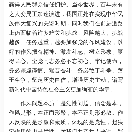
赢得人民群众信任拥护。当今世界，百年未有
之大变局正加速演进，我国正处在实现中华民
族伟大复兴的关键时期，同时我们在前进道路
上仍面临着许多难关和挑战。风险越大、挑战
越多、任务越重，越要加强党的作风建设，以
好的作风振奋精神、激发斗志、树立形象、赢
得民心。全党同志务必不忘初心、牢记使命，
务必谦虚谨慎、艰苦奋斗，务必敢于斗争、善
于斗争，坚定历史自信，增强历史主动，谱写
新时代中国特色社会主义更加绚丽的华章。
作风问题本质上是党性问题。信念是本，
作风是形，本正而形聚，本不正则形必散。作
风反映的是形象和素质，体现的是党性，起决
定作用的也是党性。对我们共产党人来讲，能