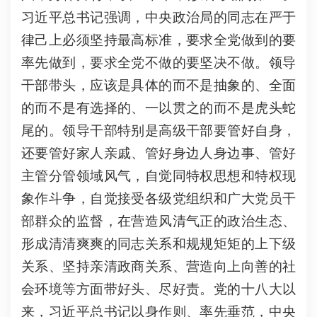
习近平总书记强调，中央政治局的同志在严于
律己上必须坚持最高标准，要求全党做到的要
率先做到，要求全党不做的要坚决不做。领导
干部带头，应该是具体的而不是抽象的、全面
的而不是有选择的、一以贯之的而不是虎头蛇
尾的。领导干部特别是高级干部要管好自身，
还要管好家人亲戚、管好身边人身边事、管好
主管分管领域风气，自觉同特权思想和特权现
象作斗争，自觉接受各级党组织和广大党员干
部群众的监督，在营造风清气正的政治生态、
形成清清爽爽的同志关系和规规矩矩的上下级
关系、坚持亲清政商关系、营造向上向善的社
会环境等方面带好头、尽好责。党的十八大以
来，习近平总书记以身作则、率先垂范，中央