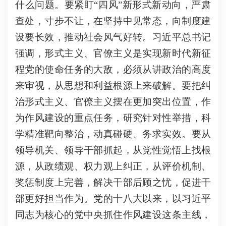
什么问题。要紧盯“四风”新形式新动向，严肃
查处，寸步不让，在坚持中见常态，向制度建
设要长效，推动社会风气好转。习近平总书记
强调，形式主义、官僚主义是实现新时代新征
程党的使命任务的大敌，必须从讲政治的高度
来审视，从思想和利益根源上来破解。要把纠
治形式主义、官僚主义摆在更加突出位置，作
为作风建设的重点任务，研究针对性举措，科
学精准靶向整治，动真碰硬、务求实效。要从
领导机关、领导干部抓起，从党性觉悟上找根
源，从政绩观、权力观上纠正，从评价机制、
奖惩制度上完善，解决干部后顾之忧，促进干
部更好担当作为。党的十八大以来，以习近平
同志为核心的党中央抓住作风建设这条主线，