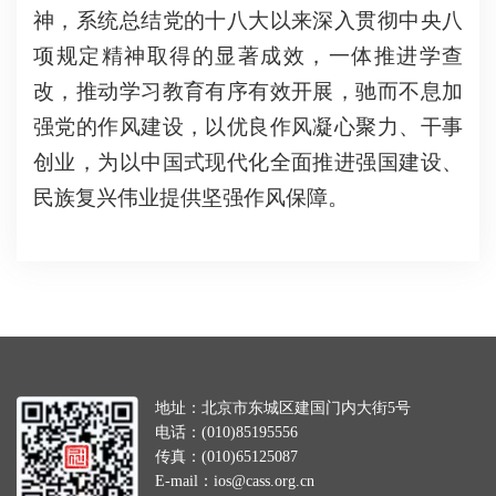
神，系统总结党的十八大以来深入贯彻中央八
项规定精神取得的显著成效，一体推进学查
改，推动学习教育有序有效开展，驰而不息加
强党的作风建设，以优良作风凝心聚力、干事
创业，为以中国式现代化全面推进强国建设、
民族复兴伟业提供坚强作风保障。
地址：北京市东城区建国门内大街5号
电话：(010)85195556
传真：(010)65125087
E-mail：ios@cass.org.cn