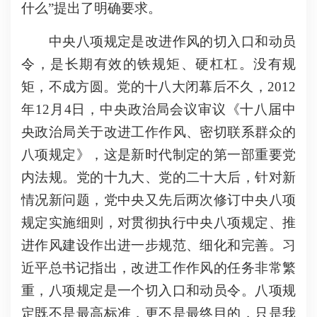
什么”提出了明确要求。
中央八项规定是改进作风的切入口和动员
令，是长期有效的铁规矩、硬杠杠。没有规
矩，不成方圆。党的十八大闭幕后不久，2012
年12月4日，中央政治局会议审议《十八届中
央政治局关于改进工作作风、密切联系群众的
八项规定》，这是新时代制定的第一部重要党
内法规。党的十九大、党的二十大后，针对新
情况新问题，党中央又先后两次修订中央八项
规定实施细则，对贯彻执行中央八项规定、推
进作风建设作出进一步规范、细化和完善。习
近平总书记指出，改进工作作风的任务非常繁
重，八项规定是一个切入口和动员令。八项规
定既不是最高标准，更不是最终目的，只是我