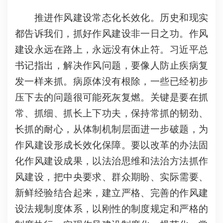
推进作风建设常态化长效化。历史和现实
都告诉我们，抓好作风建设非一日之功。作风
建设永远在路上，永远没有休止符。习近平总
书记指出，解决作风问题，要像人防止疾病复
发一样来抓。病原体没有根除，一些已经初步
压下去的问题很可能死灰复燃。关键是要在抓
常、抓细、抓长上下功夫，保持常抓的韧劲、
长抓的耐心，从体制机制层面进一步破题，为
作风建设形成长效化保障。要以改革的办法固
化作风建设成果，以法治思维和法治方法抓作
风建设，把中央要求、群众期盼、实际需要、
新鲜经验结合起来，建立严格、完善的作风建
设法规制度体系，以刚性的制度规定和严格的