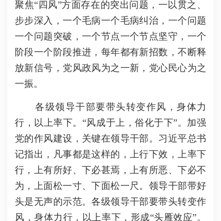
聚焦“四风”方面存在的突出问题，一以贯之、
步步深入，一个毛病一个毛病纠治，一个问题
一个问题突破，一个节点一个节点坚守，一个
阶段一个阶段推进，每年都有新招数，不断释
放新信号，党风政风为之一新，党心民心为之
一振。
各级领导干部要带头转变作风，身体力
行，以上率下。“风成于上，俗化于下”。加强
党的作风建设，关键在领导干部。习近平总书
记指出，凡事都是这样的，上行下效，上率下
行，上有所好、下必甚焉，上有所恶、下必不
为，上面松一寸、下面松一尺。领导干部带好
头是无声的示范。各级领导干部要带头转变作
风，身体力行，以上率下，形成“头雁效应”。