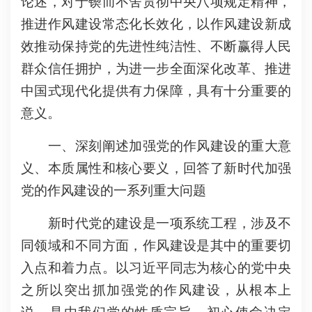
论述，对于锲而不舍贯彻中央八项规定精神，
推进作风建设常态化长效化，以作风建设新成
效推动保持党的先进性纯洁性、不断赢得人民
群众信任拥护，为进一步全面深化改革、推进
中国式现代化提供有力保障，具有十分重要的
意义。
一、深刻阐述加强党的作风建设的重大意
义、本质属性和核心要义，回答了新时代加强
党的作风建设的一系列重大问题
新时代党的建设是一项系统工程，涉及不
同领域和不同方面，作风建设是其中的重要切
入点和着力点。以习近平同志为核心的党中央
之所以突出抓加强党的作风建设，从根本上