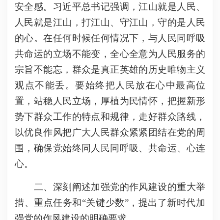
安全感。习近平总书记强调，江山就是人民、
人民就是江山，打江山、守江山，守的是人民
的心。在任何时候任何情况下，与人民同呼吸
共命运的立场不能变，全心全意为人民服务的
宗旨不能忘，群众是真正英雄的历史唯物主义
观点不能丢。要始终把人民放在心中最高位
置，站稳人民立场，厚植为民情怀，把握新形
势下群众工作的特点和规律，走好群众路线，
以优良作风把广大人民群众紧紧团结在党的周
围，确保党始终同人民同呼吸、共命运、心连
心。
二、深刻阐述加强党的作风建设的重大举
措、重点任务和“关键少数”，提出了新时代加
强党的作风建设的明确要求