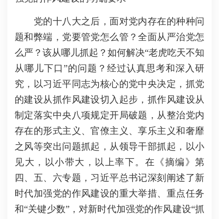
党的十八大之后，面对党内存在的种种问
题和弊端，党要管党怎么管？全面从严治党怎
么严？该从哪儿抓起？如何解决“老虎吃天不知
从哪儿下口”的问题？经过认真思考和深入研
究，以习近平同志为核心的党中央决定，抓党
的建设从抓作风建设切入起步，抓作风建设从
制定落实中央八项规定开局破题，从整治党内
存在的形式主义、官僚主义、享乐主义和奢靡
之风等突出问题抓起，从领导干部抓起，以小
见大，以小带大，以上率下。在《摘编》第
四、五、六专题，习近平总书记深刻阐述了新
时代加强党的作风建设的重大举措、重点任务
和“关键少数”，对新时代加强党的作风建设“抓