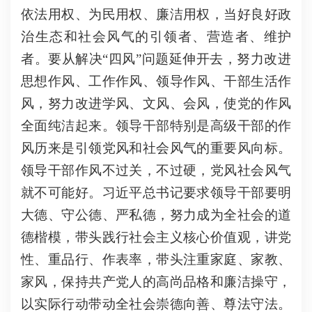
依法用权、为民用权、廉洁用权，当好良好政
治生态和社会风气的引领者、营造者、维护
者。要从解决“四风”问题延伸开去，努力改进
思想作风、工作作风、领导作风、干部生活作
风，努力改进学风、文风、会风，使党的作风
全面纯洁起来。领导干部特别是高级干部的作
风历来是引领党风和社会风气的重要风向标。
领导干部作风不过关，不过硬，党风社会风气
就不可能好。习近平总书记要求领导干部要明
大德、守公德、严私德，努力成为全社会的道
德楷模，带头践行社会主义核心价值观，讲党
性、重品行、作表率，带头注重家庭、家教、
家风，保持共产党人的高尚品格和廉洁操守，
以实际行动带动全社会崇德向善、尊法守法。