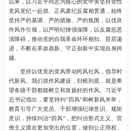
以来，以习近平同志为核心的党中央坚持党性
党风党纪一起抓、正风肃纪反腐相贯通，始终
坚持严的基调、严的措施、严的氛围，以优良
作风作引领，以严明纪律强保障，以反腐惩恶
清障碍，推动党的自我革命环环相扣、层层递
进，不断在革故鼎新、守正创新中实现自身跨
越。
坚持以优良的党风带动民风社风，倡导时
代新风。我们抓作风建设，归根到底，就是希
望各级干部都能树立和发扬好的作风。习近平
总书记指出，要坚持纠“四风”和树新风并举，
教育引导广大党员、干部增强纪律意识、规矩
意识，持续纠治“四风”，把纠治形式主义、官
僚主义摆在更加突出的位置，做到公正用权、