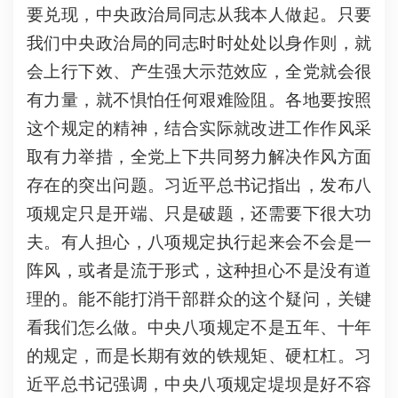
要兑现，中央政治局同志从我本人做起。只要
我们中央政治局的同志时时处处以身作则，就
会上行下效、产生强大示范效应，全党就会很
有力量，就不惧怕任何艰难险阻。各地要按照
这个规定的精神，结合实际就改进工作作风采
取有力举措，全党上下共同努力解决作风方面
存在的突出问题。习近平总书记指出，发布八
项规定只是开端、只是破题，还需要下很大功
夫。有人担心，八项规定执行起来会不会是一
阵风，或者是流于形式，这种担心不是没有道
理的。能不能打消干部群众的这个疑问，关键
看我们怎么做。中央八项规定不是五年、十年
的规定，而是长期有效的铁规矩、硬杠杠。习
近平总书记强调，中央八项规定堤坝是好不容