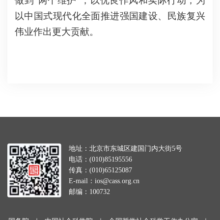
做到“两个维护”，以优良作风和实际行动，为
以中国式现代化全面推进强国建设、民族复兴
伟业作出更大贡献。
地址：北京市东城区建国门内大街5号
电话：(010)85195556
传真：(010)65125087
E-mail：ios@cass.org.cn
邮编：100732