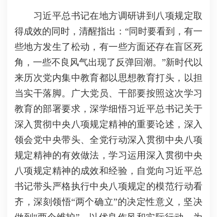
习近平总书记在地方调研讲到八项规定取
得成效的同时，清醒指出：“同时要看到，有一
些地方发生了松动，有一些方面还存在盲区死
角，一些不良风气出现了反弹回潮。”新时代以
来历次党内集中教育都以思想教育打头，以担
当实干落脚。广大党员、干部要按照这次学习
教育的部署要求，深学细悟习近平总书记关于
深入贯彻中央八项规定精神的重要论述，深入
领会党中央带头、全党行动深入贯彻中央八项
规定精神的有效做法，学习运用深入贯彻中央
八项规定精神的成效和经验，自觉向习近平总
书记带头严格执行中央八项规定的模范行动看
齐，深刻领悟“两个确立”的决定性意义，坚决