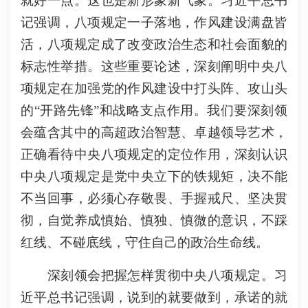
就好一点。这也是新形象新气象。习近平总书
记强调，八项规定一子落地，作风建设满盘皆
活，八项规定成了改变政治生态和社会面貌的
标志性举措。这些重要论述，深刻阐明中央八
项规定在加强党的作风建设中打头阵、攻山头
的“开路先锋”和战略支点作用。我们要深刻领
会蕴含其中的高超政治智慧、卓越领导艺术，
正确看待中央八项规定的定位作用，深刻认识
中央八项规定是党中央立下的铁规矩，决不能
不当回事，必须心存敬畏、手握戒尺、坚决贯
彻，自觉养成慎始、慎独、慎微的意识，不踩
红线、不碰底线，守住自己的政治生命线。
深刻领会把握怎样贯彻中央八项规定。习
近平总书记强调，说到的就要做到，承诺的就