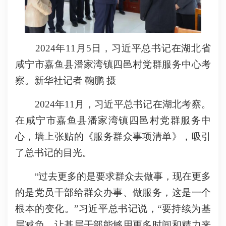
2024年11月5日，习近平总书记在湖北省
咸宁市嘉鱼县潘家湾镇四邑村党群服务中心考
察。新华社记者 鞠鹏 摄
2024年11月，习近平总书记在湖北考察。
在咸宁市嘉鱼县潘家湾镇四邑村党群服务中
心，墙上张贴的《服务群众事项清单》，吸引
了总书记的目光。
“过去更多的是要求群众去做事，现在更多
的是党员干部给群众办事、做服务，这是一个
根本的变化。”习近平总书记说，“要持续为基
层减负，让基层干部能够用更多时间和精力来