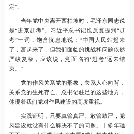
定”。
当年党中央离开西柏坡时，毛泽东同志说
是“进京赶考”。习近平总书记也反复提到“赶
考”一词，饱含忧患地说：“中国人民站起来
了，富起来了，但我们面临的挑战和问题依然
严峻复杂，应该说，党面临的‘赶考’远未结
束。”
党的作风关系党的形象，关系人心向背，
关系党的生死存亡。总书记驻足的这些地方，
体现着我们党对作风建设的高度重视。
实践证明，只要真管真严、敢管敢严，党
风建设就没有什么解决不了的问题。十多年驰