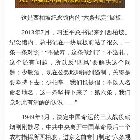
这是西柏坡纪念馆内的“六条规定”展板。
2013年7月，习近平总书记来到西柏坡。
纪念馆内，总书记在一块展板前站了很久，一
条一条对照：“不做寿，这条做到了；不送礼，
这个还有问题，所以反‘四风’要解决这个问
题；少敬酒，现在公款吃喝得到遏制，关键是
要坚持下去；少拍掌，我们也提倡；不以人名
命名地名，这一条坚持下来了；第六条，我们
党对此有清醒的认识……”
1949年3月，决定中国命运的三大战役硝
烟刚刚散尽，中共中央离开中国革命最后一个
农村指挥所西柏坡，进京之前专门制定“六条规