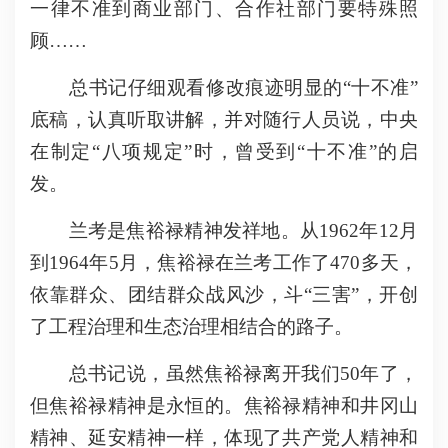
一律不准到商业部门、合作社部门要特殊照
顾……
总书记仔细观看修改痕迹明显的“十不准”
底稿，认真听取讲解，并对随行人员说，中央
在制定“八项规定”时，曾受到“十不准”的启
发。
兰考是焦裕禄精神发祥地。从1962年12月
到1964年5月，焦裕禄在兰考工作了470多天，
依靠群众、团结群众战风沙，斗“三害”，开创
了工程治理和生态治理相结合的路子。
总书记说，虽然焦裕禄离开我们50年了，
但焦裕禄精神是永恒的。焦裕禄精神和井冈山
精神、延安精神一样，体现了共产党人精神和