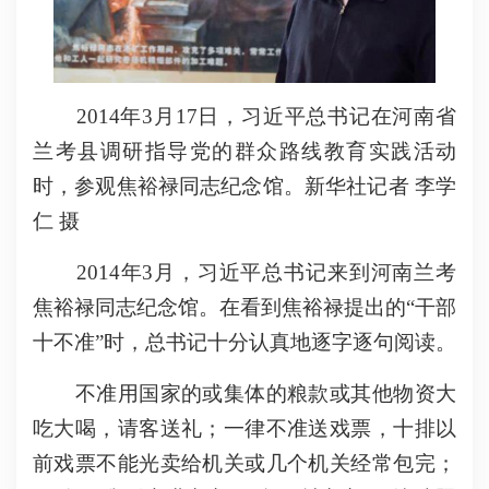
2014年3月17日，习近平总书记在河南省
兰考县调研指导党的群众路线教育实践活动
时，参观焦裕禄同志纪念馆。新华社记者 李学
仁 摄
2014年3月，习近平总书记来到河南兰考
焦裕禄同志纪念馆。在看到焦裕禄提出的“干部
十不准”时，总书记十分认真地逐字逐句阅读。
不准用国家的或集体的粮款或其他物资大
吃大喝，请客送礼；一律不准送戏票，十排以
前戏票不能光卖给机关或几个机关经常包完；