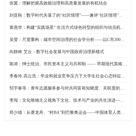
张翼：理解把握高效能治理和高质量发展的有机结合
刘亚秋：数字时代失落了的“社区情理”——兼评“社区情理”对社区研究的意义
黄燕华：构建“实践场景”:生活方式绿色转型的组织与动员机制——基于两个社区项目的研究
吴莹：尺度重构：城市空间治理的社会学分析——以C市2003—2021年的实践为例
向静林 艾云：数字社会发展与中国政府治理新模式
陈涛：绅士统治、市民资本主义与共和制 —— 早期现代英格兰国家构建的独特道路
李春玲 高云浩：学业和就业竞争压力下大学生社会心态特征——基于2023年“中国大学生追踪调查”数据分析
邹宇春等：青年志愿服务参与对共同富裕知晓度、关联度的影响分析——基于代际差异视角
李闯：文化唯物主义视角下文化、技术与产业的共生演进——以《黑神话:悟空》为案例
郑少雄：从赛龙舟、“村BA”到巴黎奥运会——中国体育人类学的两条脉络