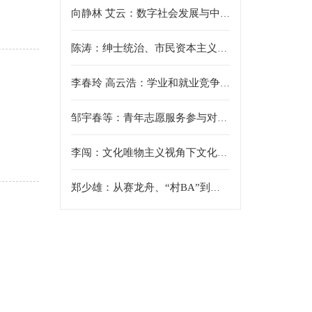
向静林 艾云：数字社会发展与中国政府治理新模式
陈涛：绅士统治、市民资本主义与共和制 —— 早期现代英格兰国家构建的独特道路
李春玲 高云浩：学业和就业竞争压力下大学生社会心态特征——基于2023年“中国大学生追踪调查”数据分析
邹宇春等：青年志愿服务参与对共同富裕知晓度、关联度的影响分析——基于代际差异视角
李闯：文化唯物主义视角下文化、技术与产业的共生演进——以《黑神话:悟空》为案例
郑少雄：从赛龙舟、“村BA”到巴黎奥运会——中国体育人类学的两条脉络