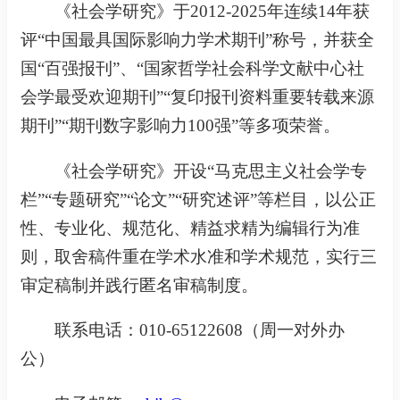
《社会学研究》于2012-2025年连续14年获
评“中国最具国际影响力学术期刊”称号，并获
全
国
“百强
报
刊”、
“
国家哲学社会科学文献中心社
会学最受欢迎期刊
”“
复印报刊资料重要转载来源
期刊
”
“期刊数字影响力100强”等
多
项
荣誉
。
《社会学研究》
开设“马克思主义社会学专
栏”“专题研究”“论文”“研究述评”等栏目，
以公正
性、专业化、规范化、精益求精为编辑行为准
则，取舍稿件重在学术水准和学术规范，实行三
审定稿制并践行匿名审稿制度。
联系电话：
010-65122608
（周
一
对外办
公
）