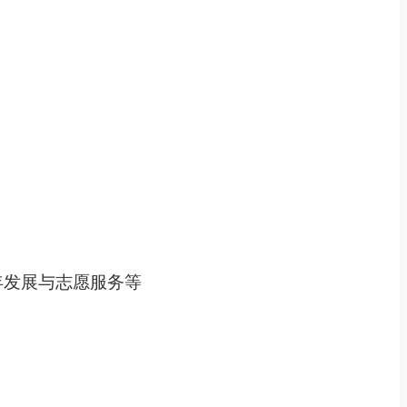
年发展
与
志愿服务
等