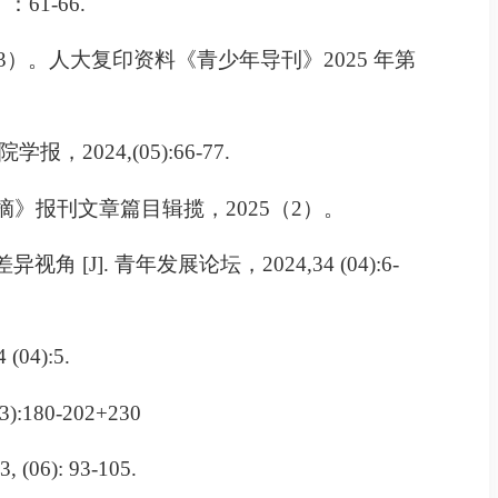
）：
61-66.
3
）。人大复印资料《青少年导刊》
2025
年第
院学报，
2024,(05):66-77.
摘》报刊文章篇目辑揽，
2025
（
2
）。
差异视角
[J].
青年发展论坛，
2024,34 (04):6-
 (04):5.
03):180-202+230
3, (06): 93-105.