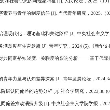
观念和社会心态的新现象特征
[J].
人民论坛，
2025
（
19
字素养与青年的制度信任
[J].
当代青年研究，
2025,
（
0
治理现代化：理论基础和关键路径
[J].
中央社会主义学
务满意度与生育意愿
[J].
青年研究，
2024 (5).
《新华文
对共同富裕知晓度、关联度的影响分析 —— 基于代际
的青年力量与认知差异探索
[J].
青年发展论坛，
2024,34
体阶层认同偏差的趋势分析
[J].
社会学研究，
2023,38 (
认同偏差推动消费升级
[J].
中央社会主义学院学报，
202