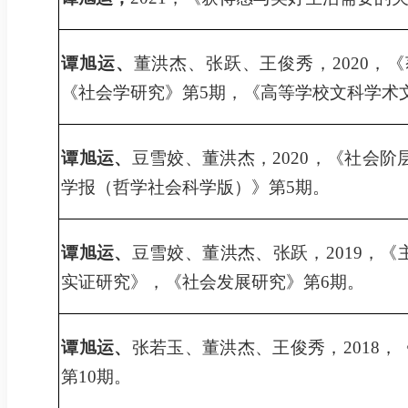
谭旭运、
董洪杰、张跃、王俊秀，
2020
，《
《社会学研究》第
5
期，
《高等学校文科学术
谭旭运
、
豆雪姣
、
董洪杰
，
2020
，《
社会阶
学报
（
哲学社会科学版
）》第
5
期。
谭旭运
、
豆雪姣
、
董洪杰
、
张跃
，
2019
，《
实证研究
》，《
社会发展研究
》第
6
期。
谭旭运
、
张若玉
、
董洪杰
、
王俊秀
，
2018
，
第
1
0
期。