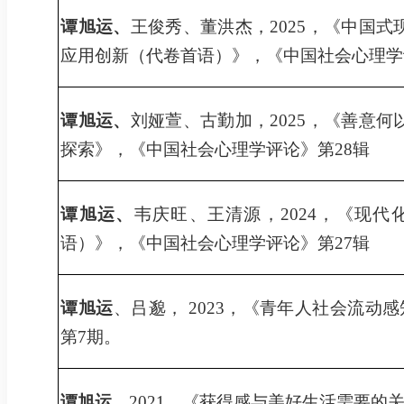
谭旭运、
王俊秀、董洪杰，
2025
，《中国式
应用创新（代卷首语）》，《
中国社会心理学
谭旭运
、
刘娅萱
、
古勤加
，
2025
，《
善意何
探索
》，《
中国社会心理学评论
》第
28
辑
谭旭运
、
韦庆旺
、
王清源
，
2024
，《
现代
语）》，《
中国社会心理学评论
》第
27
辑
谭旭运
、
吕邈
，
2
023
，《青年人社会流动感
第
7
期。
谭旭运，
2021
，《获得感与美好生活需要的