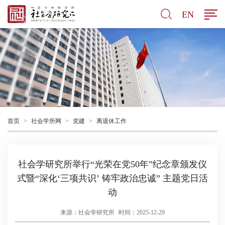
EN
首页
>
社会学所网
>
党建
>
离退休工作
社会学研究所举行“光荣在党50年”纪念章颁发仪
式暨“深化‘三项共识’ 铸牢政治忠诚” 主题党日活
动
来源：社会学研究所
时间：2025-12-29