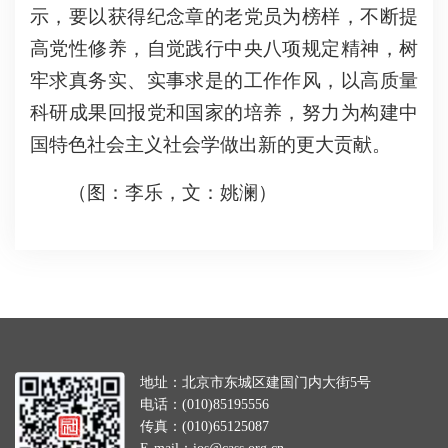
示，要以获得纪念章的老党员为榜样，不断提
高党性修养，自觉践行中央八项规定精神，树
牢求真务实、实事求是的工作作风，以高质量
科研成果回报党和国家的培养，努力为构建中
国特色社会主义社会学做出新的更大贡献。
（图：李乐，文：姚澜）
地址：北京市东城区建国门内大街5号
电话：(010)85195556
传真：(010)65125087