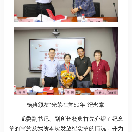
杨典颁发
“
光荣在党
50
年
”
纪念章
党委副书记、副所长杨典首先介绍了纪念
章的寓意及我所本次发放纪念章的情况，并为