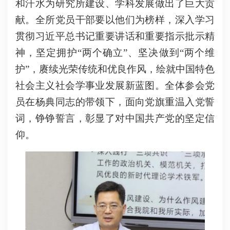
和汗水为研究所建设、学科发展做出了巨大贡
献。全所党员干部要以他们为榜样，深入学习
贯彻习近平总书记重要讲话和重要指示批示精
神，坚定拥护
“
两个确立
”
、坚决做到
“
两个维
护
”
，赓续光荣传统和优良作风，绘就中国特色
社会主义社会学事业发展新蓝图。全体参会党
员在杨典同志的带领下，面向党旗重温入党誓
词，铮铮誓言，彰显了对中国共产党的坚定信
仰。