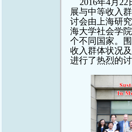
2016
年
4
月
22
展与中等收入群
讨会由上海研究
海大学社会学院
个不同国家。围
收入群体状况及
进行了热烈的讨