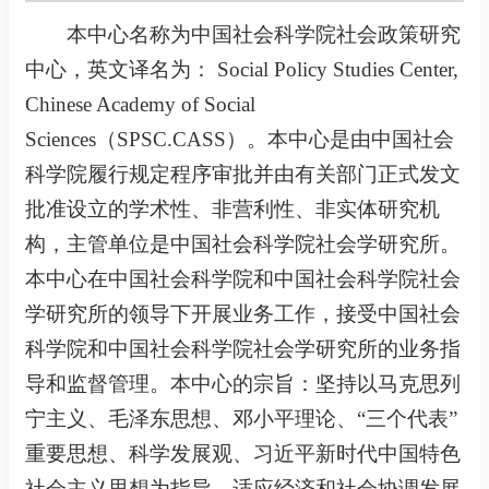
本中心
名称为
中国
社会科学院社会政策研究
中心
，
英文译名为
：
Social
Pol
i
cy
Studies Center,
Chinese Academy of Social
Sciences
（
SPS
C.CASS）。
本中心
是由中国社会
科学院履行规定程序审批并由有关部门正式发文
批准设立的
学术性、非营利性、非实体研究机
构，
主管
单位是中国社会科学院社会学研究所
。
本中心
在中国社会科学院和中国社会
科学院社会
学研究所
的领导下开展业务工作，接受中国社会
科学院和中国社会
科学院社会学研究所
的业务指
导和监督管理。
本中心的宗旨：坚持以马克思列
宁主义、毛泽东思想、邓小平理论、“三个代表”
重要思想、科学发展观、习近平新时代中国特色
社会主义思想为指导，适应经济和社会协调发展