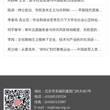
向静林 艾云：数字社会发展与中国政府治理新模式
陈涛：绅士统治、市民资本主义与共和制 —— 早期现代英格兰国家构建的独特道路
李春玲 高云浩：学业和就业竞争压力下大学生社会心态特征——基于2023年“中国大学生追踪调查”数据分析
邹宇春等：青年志愿服务参与对共同富裕知晓度、关联度的影响分析——基于代际差异视角
李闯：文化唯物主义视角下文化、技术与产业的共生演进——以《黑神话:悟空》为案例
郑少雄：从赛龙舟、“村BA”到巴黎奥运会——中国体育人类学的两条脉络
地址：北京市东城区建国门内大街5号
电话：(010)85195556
传真：(010)65125087
E-mail：ios@cass.org.cn