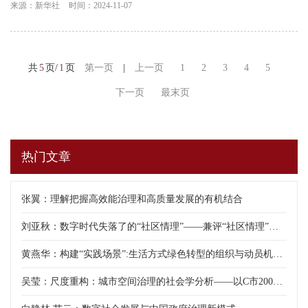
来源：新华社
时间：2024-11-07
共
5
页/
1
页
第一页
|
上一页
1
2
3
4
5
下一页
最末页
热门文章
张翼：理解把握高效能治理和高质量发展的有机结合
刘亚秋：数字时代失落了的“社区情理”——兼评“社区情理”对社区研究的意义
黄燕华：构建“实践场景”:生活方式绿色转型的组织与动员机制——基于两个社区项目的研究
吴莹：尺度重构：城市空间治理的社会学分析——以C市2003—2021年的实践为例