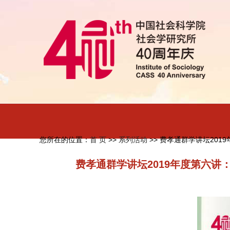
您所在的位置：
首 页
>>
系列活动
>> 费孝通群学讲坛20
费孝通群学讲坛2019年度第六讲